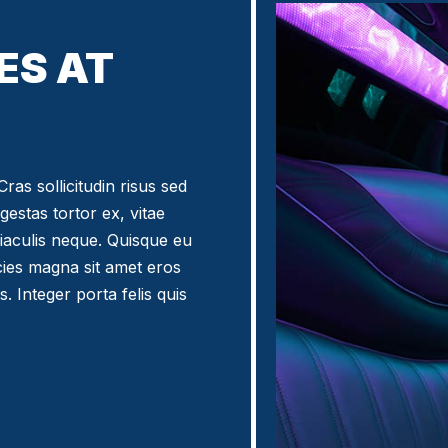
ES AT
ras sollicitudin risus sed
egestas tortor ex, vitae
iaculis neque. Quisque eu
icies magna sit amet eros
. Integer porta felis quis