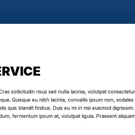
ERVICE
as sollicitudin risus sed nulla lacinia, volutpat consectetur 
eque. Quisque eu nibh lacinia, convallis ipsum non, sodales
elis quis blandit finibus. Duis eu mi in nisi euismod digniss
dum, fermentum ipsum at, volutpat ligula. Praesent aliqua