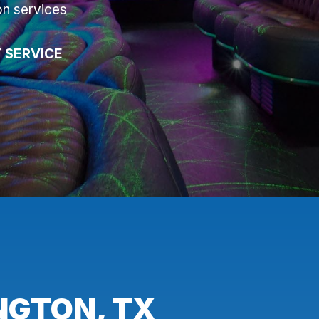
on services
 SERVICE
NGTON, TX