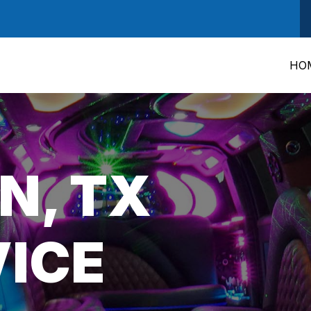
HO
N, TX
VICE