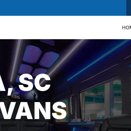
HO
, SC
 VANS