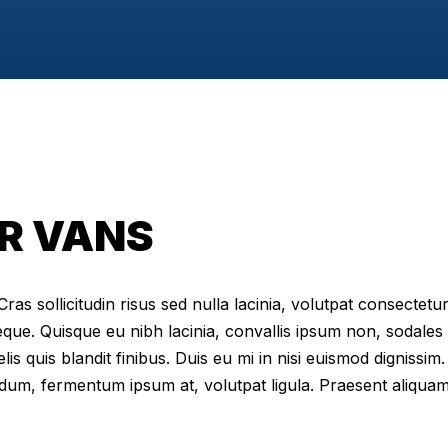
R VANS
as sollicitudin risus sed nulla lacinia, volutpat consectetur 
eque. Quisque eu nibh lacinia, convallis ipsum non, sodales
elis quis blandit finibus. Duis eu mi in nisi euismod digniss
dum, fermentum ipsum at, volutpat ligula. Praesent aliqua