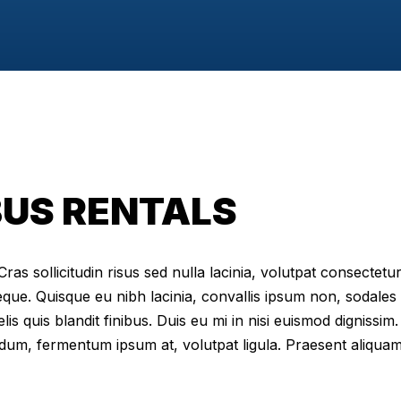
BUS RENTALS
as sollicitudin risus sed nulla lacinia, volutpat consectetur 
eque. Quisque eu nibh lacinia, convallis ipsum non, sodales
elis quis blandit finibus. Duis eu mi in nisi euismod digniss
dum, fermentum ipsum at, volutpat ligula. Praesent aliqua