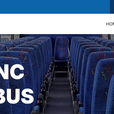
HO
 NC
BUS