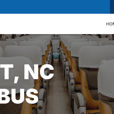
HO
T, NC
BUS