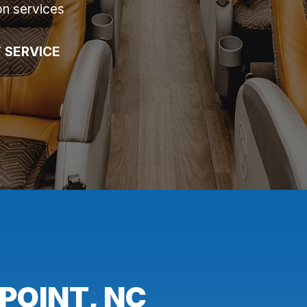
on services
 SERVICE
POINT, NC