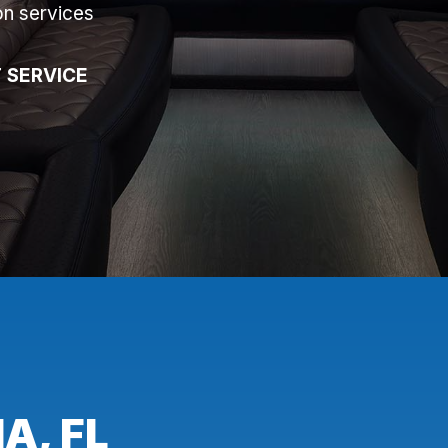
on services
 SERVICE
A, FL