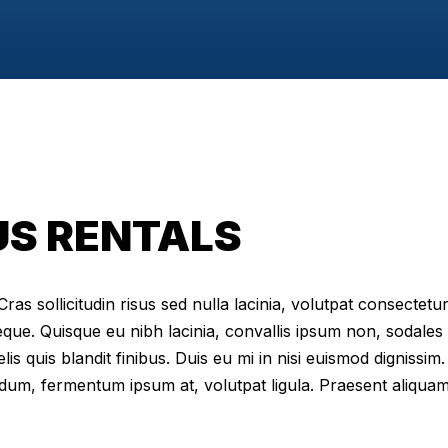
US RENTALS
as sollicitudin risus sed nulla lacinia, volutpat consectetur 
eque. Quisque eu nibh lacinia, convallis ipsum non, sodales
elis quis blandit finibus. Duis eu mi in nisi euismod digniss
dum, fermentum ipsum at, volutpat ligula. Praesent aliqua