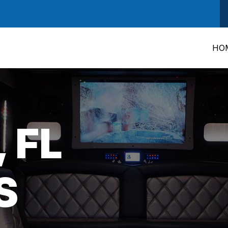
HO
 FL
S