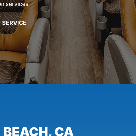
on services
 SERVICE
 BEACH, CA