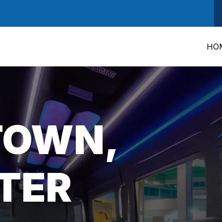
HO
OWN,
TER