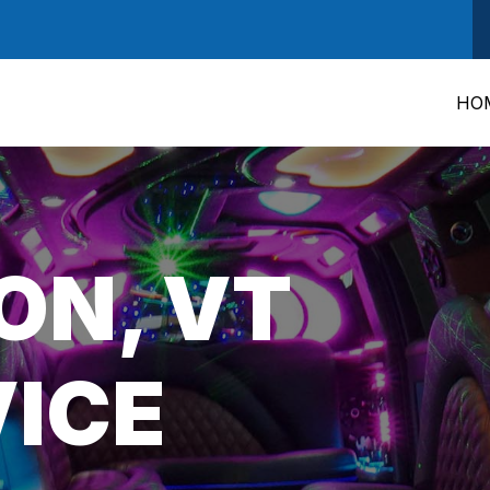
HO
ON, VT
VICE