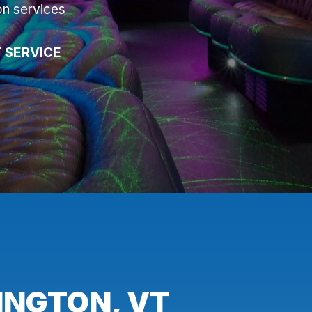
on services
 SERVICE
INGTON, VT