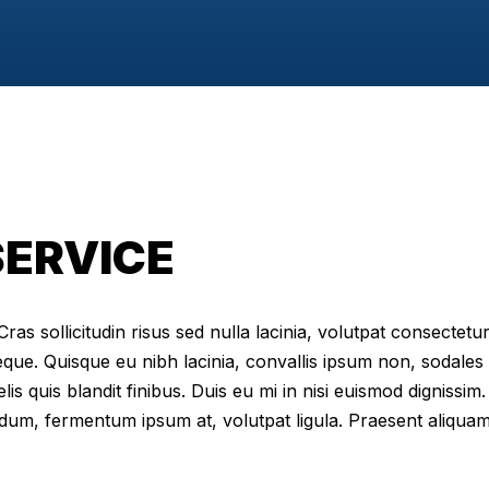
SERVICE
as sollicitudin risus sed nulla lacinia, volutpat consectetur 
eque. Quisque eu nibh lacinia, convallis ipsum non, sodales
elis quis blandit finibus. Duis eu mi in nisi euismod digniss
dum, fermentum ipsum at, volutpat ligula. Praesent aliqua