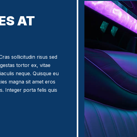
ES AT
ras sollicitudin risus sed
egestas tortor ex, vitae
iaculis neque. Quisque eu
icies magna sit amet eros
. Integer porta felis quis