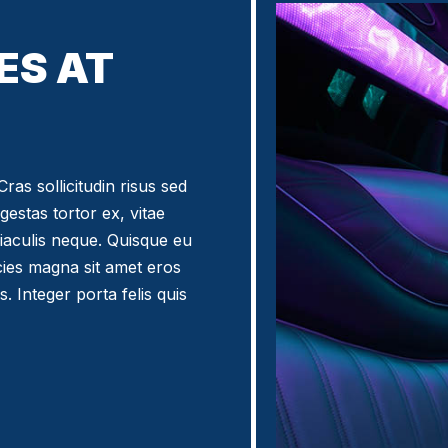
ES AT
ras sollicitudin risus sed
egestas tortor ex, vitae
iaculis neque. Quisque eu
icies magna sit amet eros
. Integer porta felis quis