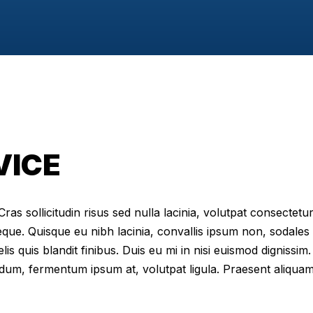
VICE
as sollicitudin risus sed nulla lacinia, volutpat consectetur 
eque. Quisque eu nibh lacinia, convallis ipsum non, sodales
elis quis blandit finibus. Duis eu mi in nisi euismod digniss
dum, fermentum ipsum at, volutpat ligula. Praesent aliqua