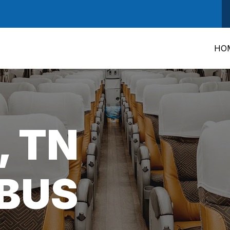
HO
, TN
BUS