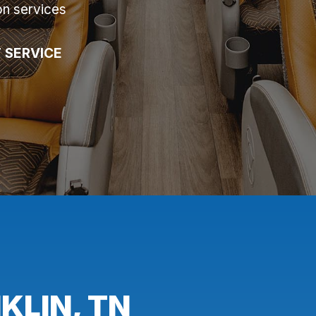
on services
 SERVICE
KLIN, TN