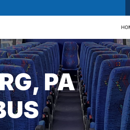
HO
RG, PA
BUS