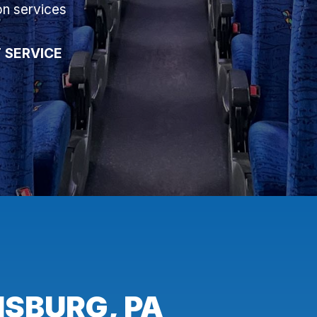
on services
 SERVICE
ISBURG, PA