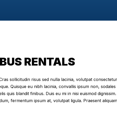
BUS RENTALS
as sollicitudin risus sed nulla lacinia, volutpat consectetur 
eque. Quisque eu nibh lacinia, convallis ipsum non, sodales
elis quis blandit finibus. Duis eu mi in nisi euismod digniss
dum, fermentum ipsum at, volutpat ligula. Praesent aliqua