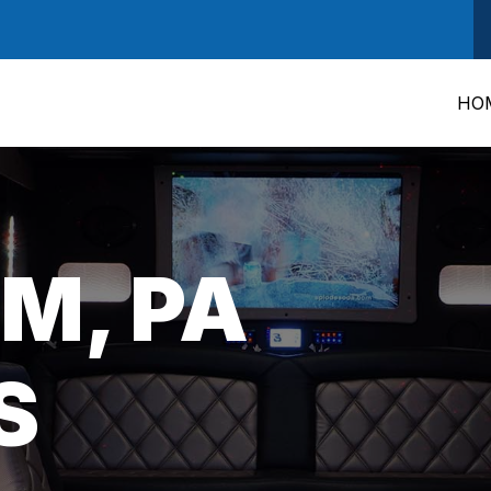
HO
M, PA
S