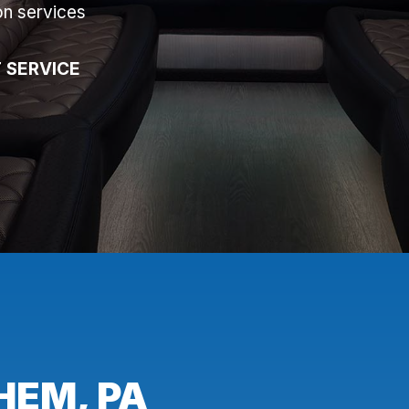
on services
 SERVICE
HEM, PA