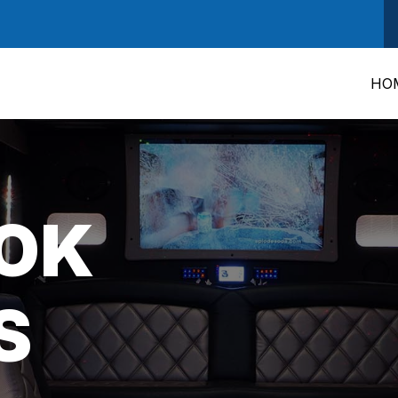
HO
OK
S