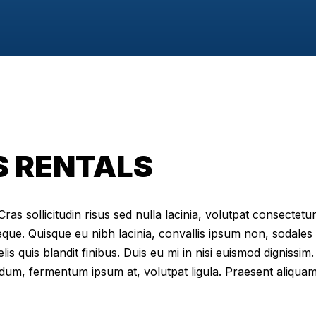
S RENTALS
as sollicitudin risus sed nulla lacinia, volutpat consectetur 
eque. Quisque eu nibh lacinia, convallis ipsum non, sodales
elis quis blandit finibus. Duis eu mi in nisi euismod digniss
dum, fermentum ipsum at, volutpat ligula. Praesent aliqua