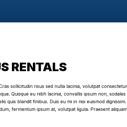
S RENTALS
as sollicitudin risus sed nulla lacinia, volutpat consectetur 
eque. Quisque eu nibh lacinia, convallis ipsum non, sodales
elis quis blandit finibus. Duis eu mi in nisi euismod digniss
dum, fermentum ipsum at, volutpat ligula. Praesent aliqua