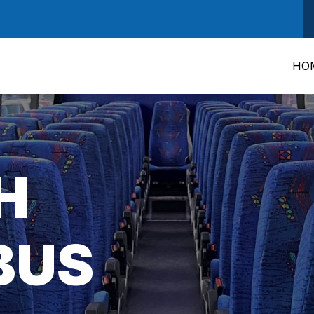
HO
H
BUS