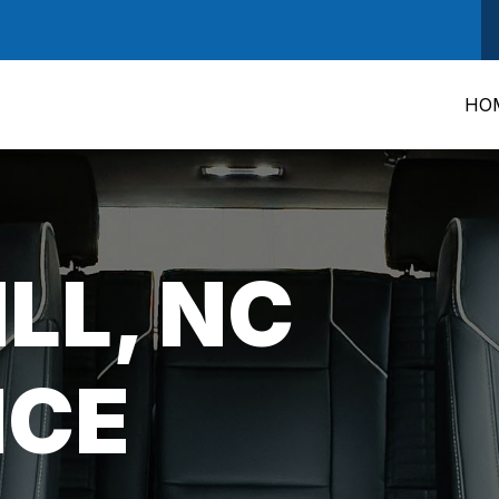
HO
LL, NC
ICE