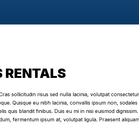
S RENTALS
as sollicitudin risus sed nulla lacinia, volutpat consectetur 
eque. Quisque eu nibh lacinia, convallis ipsum non, sodales
elis quis blandit finibus. Duis eu mi in nisi euismod digniss
dum, fermentum ipsum at, volutpat ligula. Praesent aliqua