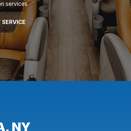
on services
 SERVICE
A, NY