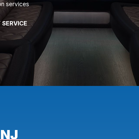
on services
 SERVICE
 NJ