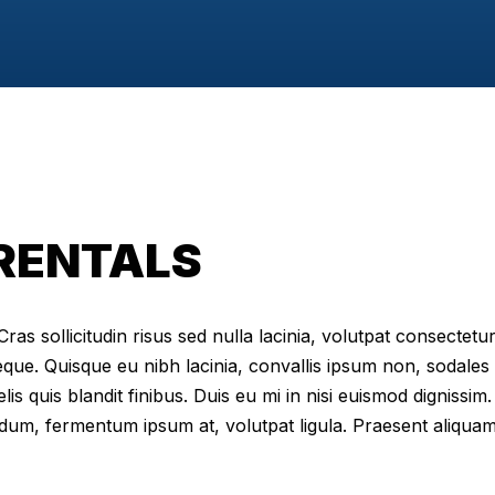
 RENTALS
as sollicitudin risus sed nulla lacinia, volutpat consectetur 
eque. Quisque eu nibh lacinia, convallis ipsum non, sodales
elis quis blandit finibus. Duis eu mi in nisi euismod digniss
dum, fermentum ipsum at, volutpat ligula. Praesent aliqua