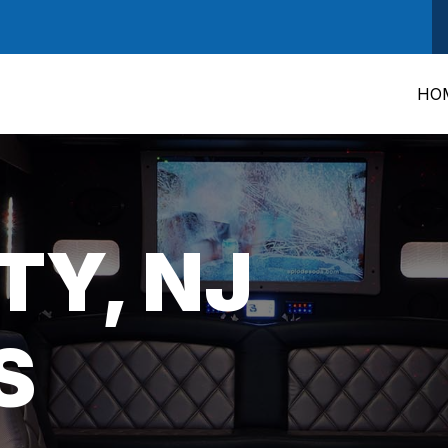
HO
TY, NJ
S