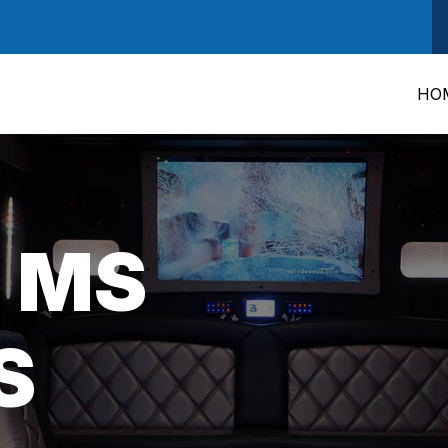
HO
 MS
S