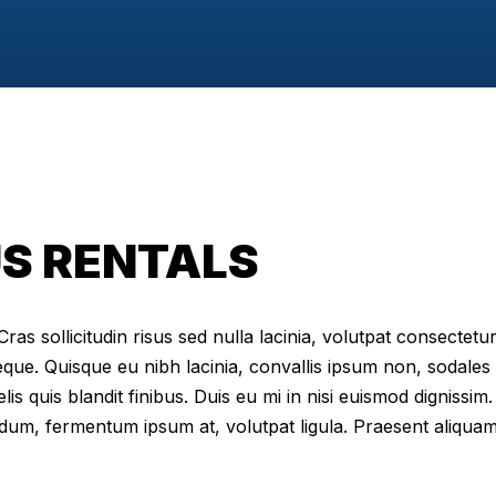
S RENTALS
as sollicitudin risus sed nulla lacinia, volutpat consectetur 
eque. Quisque eu nibh lacinia, convallis ipsum non, sodales
elis quis blandit finibus. Duis eu mi in nisi euismod digniss
dum, fermentum ipsum at, volutpat ligula. Praesent aliqua