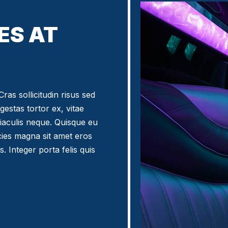
ES AT
ras sollicitudin risus sed
egestas tortor ex, vitae
iaculis neque. Quisque eu
icies magna sit amet eros
. Integer porta felis quis