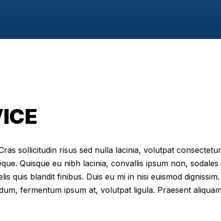
VICE
as sollicitudin risus sed nulla lacinia, volutpat consectetur 
eque. Quisque eu nibh lacinia, convallis ipsum non, sodales
elis quis blandit finibus. Duis eu mi in nisi euismod digniss
dum, fermentum ipsum at, volutpat ligula. Praesent aliqua