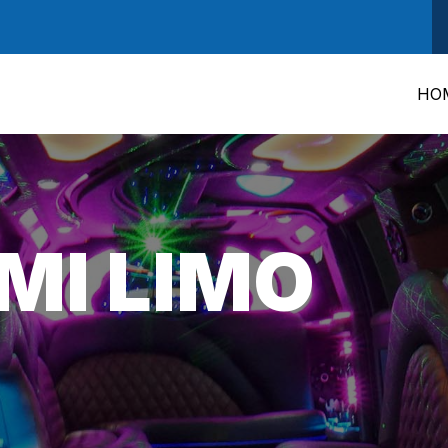
HO
MI LIMO