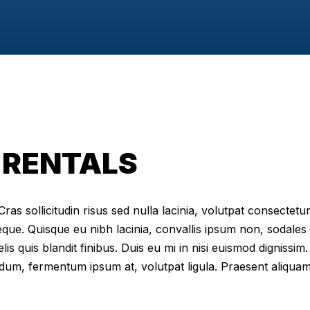
 RENTALS
as sollicitudin risus sed nulla lacinia, volutpat consectetur 
eque. Quisque eu nibh lacinia, convallis ipsum non, sodales
elis quis blandit finibus. Duis eu mi in nisi euismod digniss
dum, fermentum ipsum at, volutpat ligula. Praesent aliqua