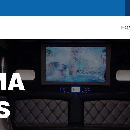
HO
MA
S