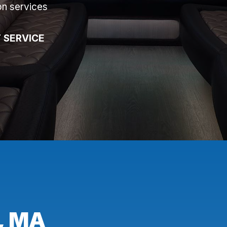
on services
 SERVICE
, MA