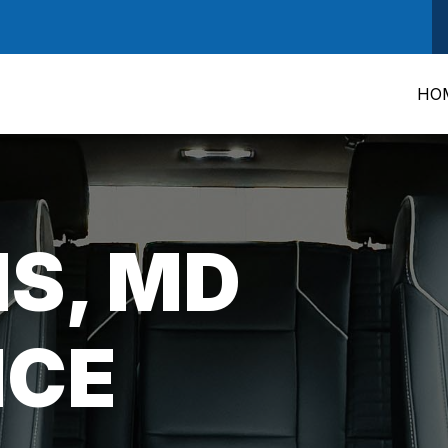
HO
S, MD
ICE