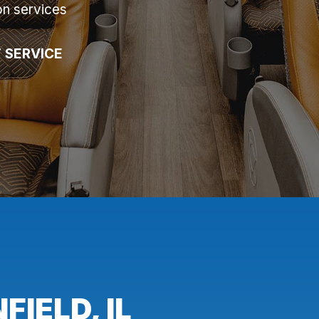
on services
 SERVICE
IELD, IL