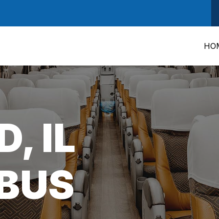
HO
, IL
BUS