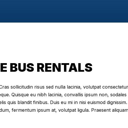
E BUS RENTALS
as sollicitudin risus sed nulla lacinia, volutpat consectetur 
eque. Quisque eu nibh lacinia, convallis ipsum non, sodales
elis quis blandit finibus. Duis eu mi in nisi euismod digniss
dum, fermentum ipsum at, volutpat ligula. Praesent aliqua