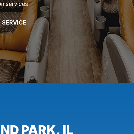
on services
 SERVICE
D PARK, IL