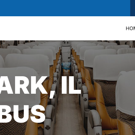
HO
RK, IL
BUS