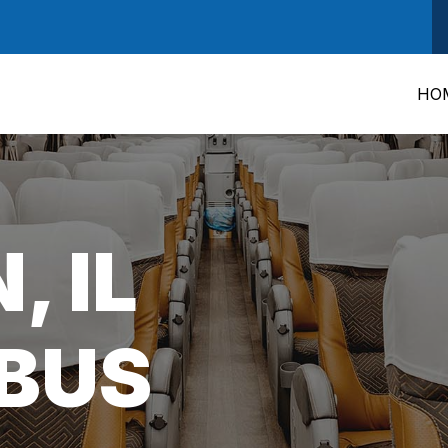
HO
 IL
BUS