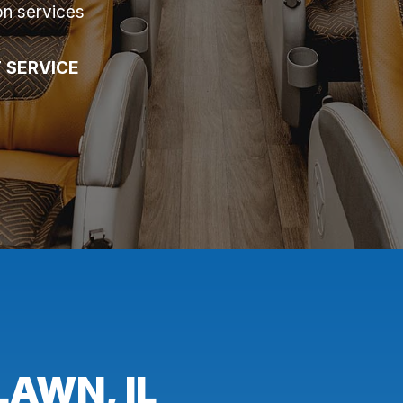
on services
 SERVICE
LAWN, IL