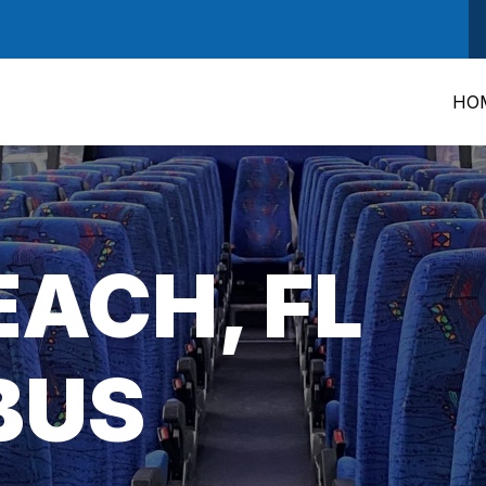
HO
EACH, FL
BUS