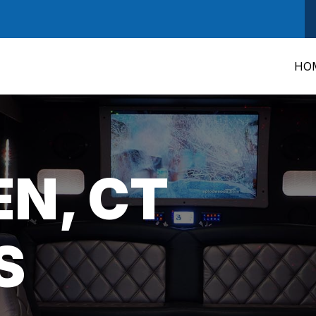
HO
N, CT
S