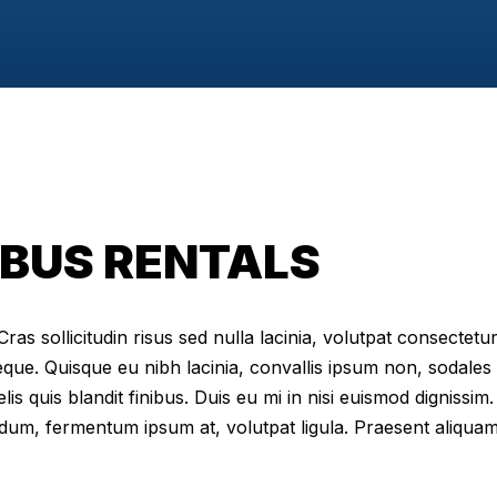
BUS RENTALS
as sollicitudin risus sed nulla lacinia, volutpat consectetur 
eque. Quisque eu nibh lacinia, convallis ipsum non, sodales
elis quis blandit finibus. Duis eu mi in nisi euismod digniss
dum, fermentum ipsum at, volutpat ligula. Praesent aliqua