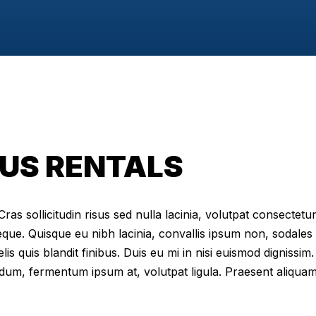
BUS RENTALS
as sollicitudin risus sed nulla lacinia, volutpat consectetur 
eque. Quisque eu nibh lacinia, convallis ipsum non, sodales
elis quis blandit finibus. Duis eu mi in nisi euismod digniss
dum, fermentum ipsum at, volutpat ligula. Praesent aliqua