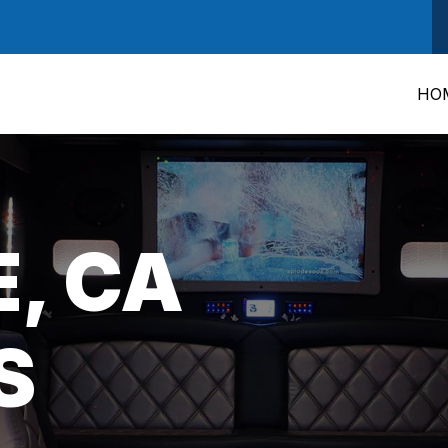
HO
, CA
S