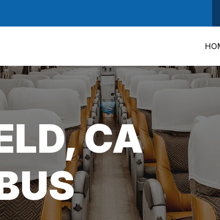
HO
ELD, CA
BUS