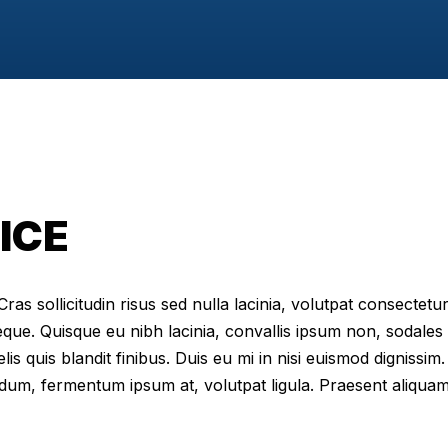
ICE
as sollicitudin risus sed nulla lacinia, volutpat consectetur 
eque. Quisque eu nibh lacinia, convallis ipsum non, sodales
elis quis blandit finibus. Duis eu mi in nisi euismod digniss
dum, fermentum ipsum at, volutpat ligula. Praesent aliqua