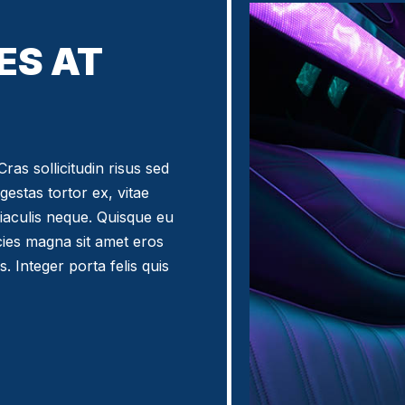
ES AT
ras sollicitudin risus sed
egestas tortor ex, vitae
iaculis neque. Quisque eu
icies magna sit amet eros
. Integer porta felis quis